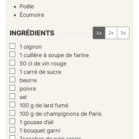
Poêle
Écumoire
INGRÉDIENTS
1x
2x
3x
▢
1
oignon
▢
1
cuillère à soupe
de farine
▢
50
cl
de vin rouge
▢
1
carré
de sucre
▢
beurre
▢
poivre
▢
sel
▢
100
g
de lard fumé
▢
100
g
de champignons de Paris
▢
1
gousse
d’ail
▢
1
bouquet
garni
▢
Tranches
de pain rassis