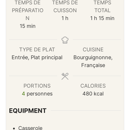
TEMPS DE
TEMPS DE
TEMPS
PRÉPARATIO
CUISSON
TOTAL
heure
heure
minutes
N
1
h
1
h
15
min
minutes
15
min
TYPE DE PLAT
CUISINE
Entrée, Plat principal
Bourguignonne,
Française
PORTIONS
CALORIES
4
personnes
480
kcal
EQUIPMENT
Casserole