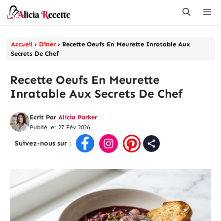
Aller
Me
au
contenu
Accueil
›
Dîner
›
Recette Oeufs En Meurette Inratable Aux
Secrets De Chef
Recette Oeufs En Meurette
Inratable Aux Secrets De Chef
Ecrit Par
Alicia Parker
Publié le: 27 Fév 2026
Suivez-nous sur
: