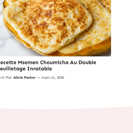
ecette Msemen Choumicha Au Double
euilletage Inratable
crit Par
Alicia Parker
—
mars 11, 2026