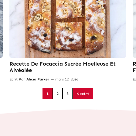
Recette De Focaccia Sucrée Moelleuse Et
R
Alvéolée
F
Ecrit Par
Alicia Parker
—
mars 12, 2026
E
1
2
3
Next