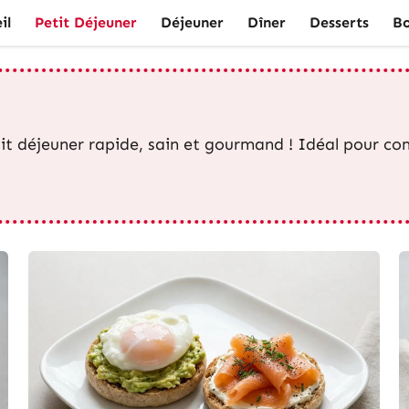
il
Petit Déjeuner
Déjeuner
Dîner
Desserts
Bo
tit déjeuner rapide, sain et gourmand ! Idéal pour c