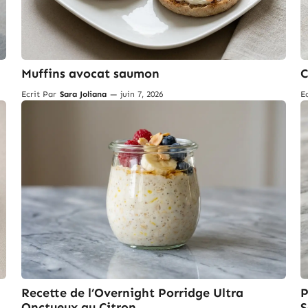
Muffins avocat saumon
C
Ecrit Par
Sara Joliana
—
juin 7, 2026
E
Recette de l’Overnight Porridge Ultra
P
Onctueux au Citron
S