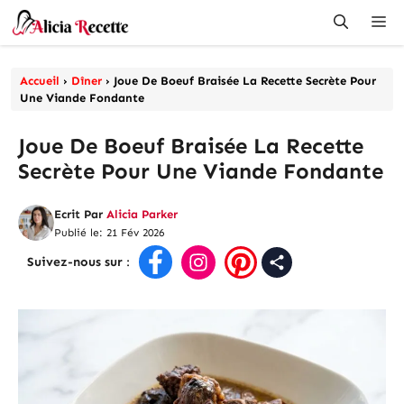
Aller
Me
au
contenu
Accueil
›
Dîner
›
Joue De Boeuf Braisée La Recette Secrète Pour
Une Viande Fondante
Joue De Boeuf Braisée La Recette
Secrète Pour Une Viande Fondante
Ecrit Par
Alicia Parker
Publié le: 21 Fév 2026
Suivez-nous sur
: