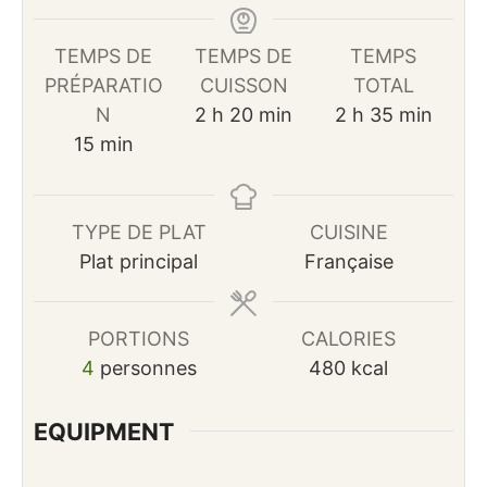
TEMPS DE
TEMPS DE
TEMPS
PRÉPARATIO
CUISSON
TOTAL
heures
minutes
heures
minutes
N
2
h
20
min
2
h
35
min
minutes
15
min
TYPE DE PLAT
CUISINE
Plat principal
Française
PORTIONS
CALORIES
4
personnes
480
kcal
EQUIPMENT