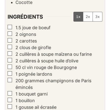
Cocotte
INGRÉDIENTS
1x
2x
3x
▢
1.5
joue de boeuf
▢
2
oignons
▢
2
carottes
▢
2
clous de girofle
▢
2
cuillères à soupe
maïzena ou farine
▢
2
cuillères à soupe
huile d’olive
▢
50
cl
vin rouge de Bourgogne
▢
1
poignée
lardons
▢
200
grammes
champignons de Paris
émincés
▢
1
bouquet garni
▢
1
bouillon
▢
1
gousse
ail écrasée