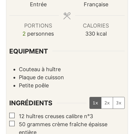
Entrée
Française
PORTIONS
CALORIES
2
personnes
330
kcal
EQUIPMENT
Couteau à huître
Plaque de cuisson
Petite poêle
INGRÉDIENTS
1x
2x
3x
▢
12
huîtres creuses calibre n°3
▢
50
grammes
crème fraîche épaisse
entière