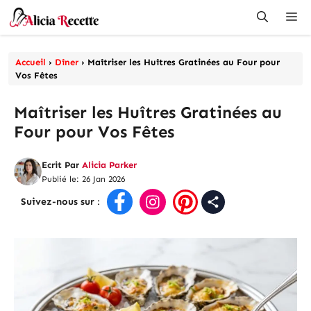
Aller
Me
au
contenu
Accueil
›
Dîner
›
Maîtriser les Huîtres Gratinées au Four pour
Vos Fêtes
Maîtriser les Huîtres Gratinées au
Four pour Vos Fêtes
Ecrit Par
Alicia Parker
Publié le: 26 Jan 2026
Suivez-nous sur
: