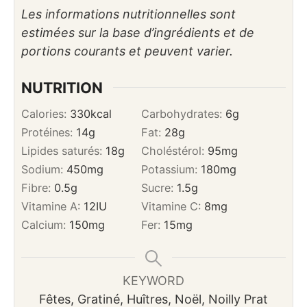
Les informations nutritionnelles sont
estimées sur la base d’ingrédients et de
portions courants et peuvent varier.
NUTRITION
Calories:
330
kcal
Carbohydrates:
6
g
Protéines:
14
g
Fat:
28
g
Lipides saturés:
18
g
Choléstérol:
95
mg
Sodium:
450
mg
Potassium:
180
mg
Fibre:
0.5
g
Sucre:
1.5
g
Vitamine A:
12
IU
Vitamine C:
8
mg
Calcium:
150
mg
Fer:
15
mg
KEYWORD
Fêtes, Gratiné, Huîtres, Noël, Noilly Prat