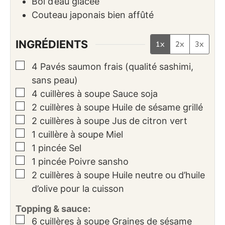
Bol d’eau glacée
Couteau japonais bien affûté
INGRÉDIENTS
1x
2x
3x
▢
4
Pavés
saumon frais (qualité sashimi,
sans peau)
▢
4
cuillères à soupe
Sauce soja
▢
2
cuillères à soupe
Huile de sésame grillé
▢
2
cuillères à soupe
Jus de citron vert
▢
1
cuillère à soupe
Miel
▢
1
pincée
Sel
▢
1
pincée
Poivre sansho
▢
2
cuillères à soupe
Huile neutre ou d’huile
d’olive pour la cuisson
Topping & sauce:
▢
6
cuillères à soupe
Graines de sésame