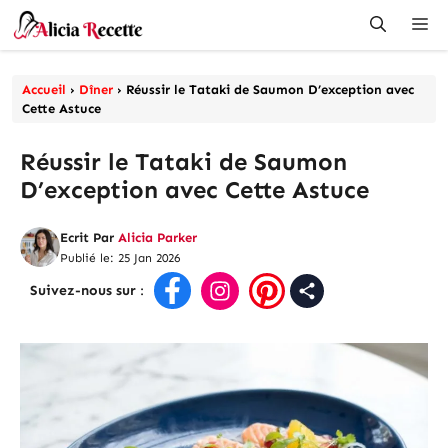
Aller
Me
au
contenu
Accueil
›
Dîner
›
Réussir le Tataki de Saumon D’exception avec
Cette Astuce
Réussir le Tataki de Saumon
D’exception avec Cette Astuce
Ecrit Par
Alicia Parker
Publié le: 25 Jan 2026
Suivez-nous sur
: