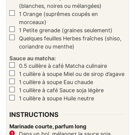
(blanches, noires ou mélangées)
▢
1
Orange (suprêmes coupés en
morceaux)
▢
1
Petite
grenade (graines seulement)
▢
Quelques feuilles
Herbes fraîches (shiso,
coriandre ou menthe)
Sauce au matcha:
▢
0.5
cuillère à café
Matcha culinaire
▢
1
cuillère à soupe
Miel ou de sirop d’agave
▢
1
cuillère à soupe
Eau chaude
▢
1
cuillère à café
Sauce soja légère
▢
1
cuillère à soupe
Huile neutre
INSTRUCTIONS
Marinade courte, parfum long
Dans un bol, mélangez la sauce soja,