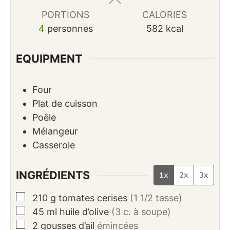
PORTIONS
CALORIES
4
personnes
582
kcal
EQUIPMENT
Four
Plat de cuisson
Poêle
Mélangeur
Casserole
INGRÉDIENTS
1x
2x
3x
▢
210
g
tomates cerises
(1 1/2 tasse)
▢
45
ml
huile d’olive
(3 c. à soupe)
▢
2
gousses
d’ail
émincées