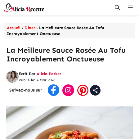
Aller
Me
au
contenu
Accueil
›
Dîner
›
La Meilleure Sauce Rosée Au Tofu
Incroyablement Onctueuse
La Meilleure Sauce Rosée Au Tofu
Incroyablement Onctueuse
Ecrit Par
Alicia Parker
Publié le: 4 Mar 2026
Suivez-nous sur
: