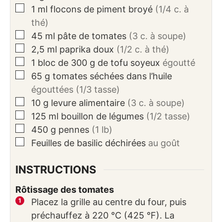
▢
1
ml
flocons de piment broyé
(1/4 c. à
thé)
▢
45
ml
pâte de tomates
(3 c. à soupe)
▢
2,5
ml
paprika doux
(1/2 c. à thé)
▢
1
bloc
de 300 g de tofu soyeux
égoutté
▢
65
g
tomates séchées dans l’huile
égouttées (1/3 tasse)
▢
10
g
levure alimentaire
(3 c. à soupe)
▢
125
ml
bouillon de légumes
(1/2 tasse)
▢
450
g
pennes
(1 lb)
▢
Feuilles de basilic déchirées
au goût
INSTRUCTIONS
Rôtissage des tomates
Placez la grille au centre du four, puis
préchauffez à 220 °C (425 °F). La