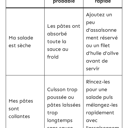
probable
rapide
Ajoutez un
peu
Les pâtes ont
d’assaisonne
absorbé
Ma salade
ment réservé
toute la
est sèche
ou un filet
sauce au
d’huile d’olive
froid
avant de
servir
Rincez-les
Cuisson trop
pour une
poussée ou
salade puis
Mes pâtes
pâtes laissées
mélangez-les
sont
trop
rapidement
collantes
longtemps
avec
sans sauce
l’assaisonnem