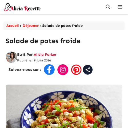
Aller
Me
au
contenu
Accueil
›
Déjeuner
›
Salade de pates froide
Salade de pates froide
Ecrit Par
Alicia Parker
Publié le: 9 Juin 2026
Suivez-nous sur
: