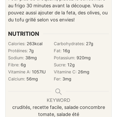
au frigo 30 minutes avant la découpe. Vous
pouvez aussi ajouter de la feta, des olives, ou
du tofu grillé selon vos envies!
NUTRITION
Calories:
263
kcal
Carbohydrates:
27
g
Protéines:
7
g
Fat:
16
g
Sodium:
38
mg
Potassium:
920
mg
Fibre:
6
g
Sucre:
12
g
Vitamine A:
1057
IU
Vitamine C:
26
mg
Calcium:
56
mg
Fer:
3
mg
KEYWORD
crudités, recette facile, salade concombre
tomate, salade été