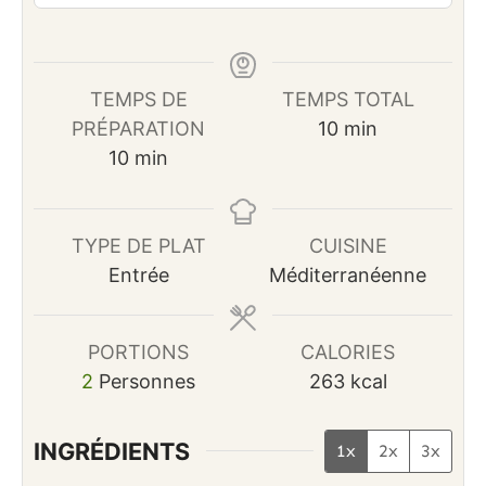
TEMPS DE
TEMPS TOTAL
minutes
PRÉPARATION
10
min
minutes
10
min
TYPE DE PLAT
CUISINE
Entrée
Méditerranéenne
PORTIONS
CALORIES
2
Personnes
263
kcal
INGRÉDIENTS
1x
2x
3x