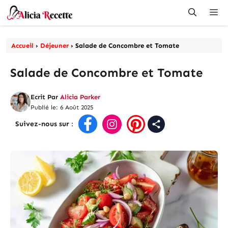
Aller
Me
au
contenu
Accueil
›
Déjeuner
›
Salade de Concombre et Tomate
Salade de Concombre et Tomate
Ecrit Par
Alicia Parker
Publié le: 6 Août 2025
Suivez-nous sur
: