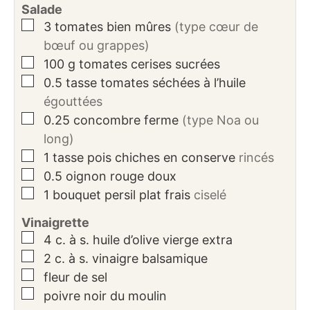
Salade
▢
3
tomates bien mûres
(type cœur de
bœuf ou grappes)
▢
100
g
tomates cerises sucrées
▢
0.5
tasse
tomates séchées à l’huile
égouttées
▢
0.25
concombre ferme
(type Noa ou
long)
▢
1
tasse
pois chiches en conserve
rincés
▢
0.5
oignon rouge doux
▢
1
bouquet
persil plat frais
ciselé
Vinaigrette
▢
4
c. à s.
huile d’olive vierge extra
▢
2
c. à s.
vinaigre balsamique
▢
fleur de sel
▢
poivre noir du moulin