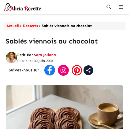
Aller
Me
au
contenu
Accueil
›
Desserts
›
Sablés viennois au chocolat
Sablés viennois au chocolat
Ecrit Par
Sara Joliana
Publié le: 30 Juin 2026
Suivez-nous sur
: