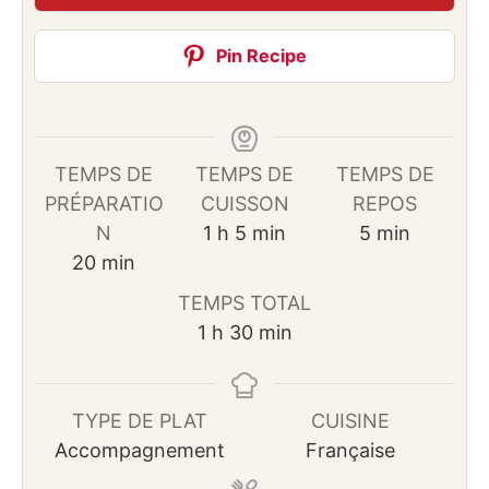
Pin Recipe
TEMPS DE
TEMPS DE
TEMPS DE
PRÉPARATIO
CUISSON
REPOS
heure
minutes
minutes
N
1
h
5
min
5
min
minutes
20
min
TEMPS TOTAL
heure
minutes
1
h
30
min
TYPE DE PLAT
CUISINE
Accompagnement
Française