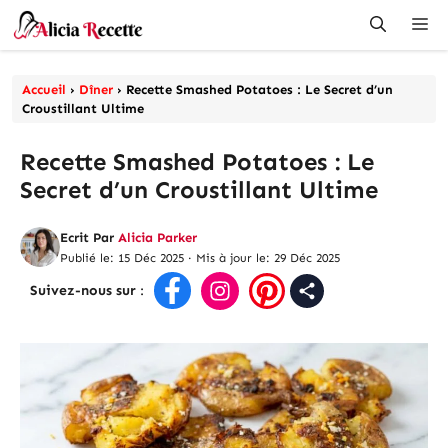
Aller
Me
au
contenu
Accueil
›
Dîner
›
Recette Smashed Potatoes : Le Secret d’un
Croustillant Ultime
Recette Smashed Potatoes : Le
Secret d’un Croustillant Ultime
Ecrit Par
Alicia Parker
Publié le: 15 Déc 2025
·
Mis à jour le: 29 Déc 2025
Suivez-nous sur
: