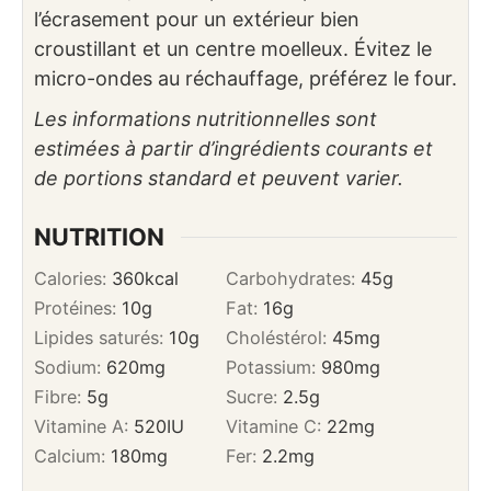
l’écrasement pour un extérieur bien
croustillant et un centre moelleux. Évitez le
micro-ondes au réchauffage, préférez le four.
Les informations nutritionnelles sont
estimées à partir d’ingrédients courants et
de portions standard et peuvent varier.
NUTRITION
Calories:
360
kcal
Carbohydrates:
45
g
Protéines:
10
g
Fat:
16
g
Lipides saturés:
10
g
Choléstérol:
45
mg
Sodium:
620
mg
Potassium:
980
mg
Fibre:
5
g
Sucre:
2.5
g
Vitamine A:
520
IU
Vitamine C:
22
mg
Calcium:
180
mg
Fer:
2.2
mg