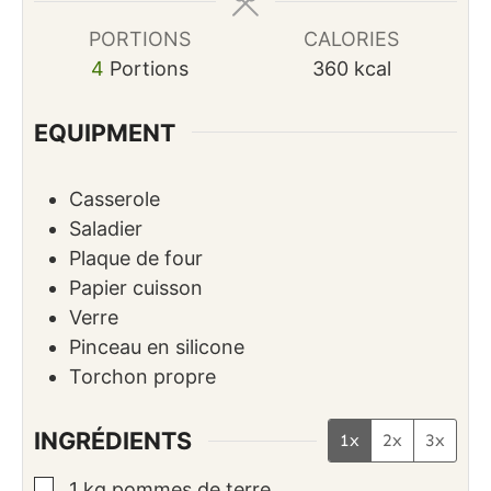
PORTIONS
CALORIES
4
Portions
360
kcal
EQUIPMENT
Casserole
Saladier
Plaque de four
Papier cuisson
Verre
Pinceau en silicone
Torchon propre
INGRÉDIENTS
1x
2x
3x
▢
1
kg
pommes de terre