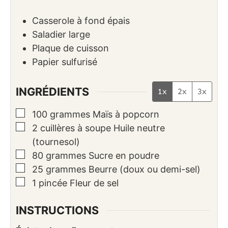
Casserole à fond épais
Saladier large
Plaque de cuisson
Papier sulfurisé
INGRÉDIENTS
1x
2x
3x
▢
100
grammes
Maïs à popcorn
▢
2
cuillères à soupe
Huile neutre
(tournesol)
▢
80
grammes
Sucre en poudre
▢
25
grammes
Beurre (doux ou demi-sel)
▢
1
pincée
Fleur de sel
INSTRUCTIONS