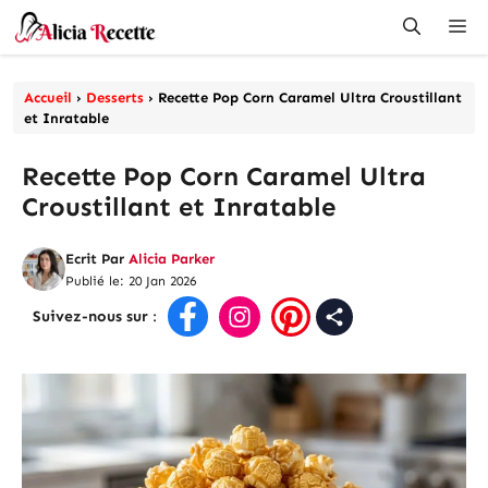
Aller
Me
au
contenu
Accueil
›
Desserts
›
Recette Pop Corn Caramel Ultra Croustillant
et Inratable
Recette Pop Corn Caramel Ultra
Croustillant et Inratable
Ecrit Par
Alicia Parker
Publié le: 20 Jan 2026
Suivez-nous sur
: