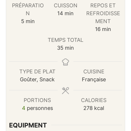
PRÉPARATIO
CUISSON
REPOS ET
minutes
N
14
min
REFROIDISSE
minutes
5
min
MENT
minutes
16
min
TEMPS TOTAL
minutes
35
min
TYPE DE PLAT
CUISINE
Goûter, Snack
Française
PORTIONS
CALORIES
4
personnes
278
kcal
EQUIPMENT