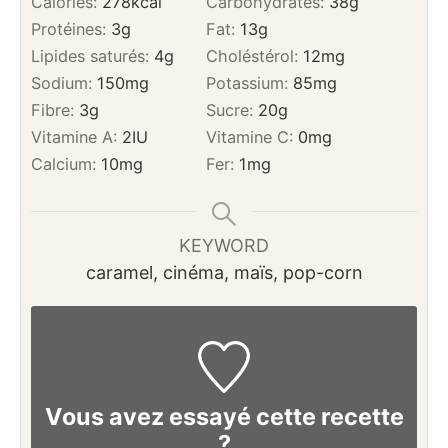
Calories:
278
kcal
Carbohydrates:
38
g
Protéines:
3
g
Fat:
13
g
Lipides saturés:
4
g
Choléstérol:
12
mg
Sodium:
150
mg
Potassium:
85
mg
Fibre:
3
g
Sucre:
20
g
Vitamine A:
2
IU
Vitamine C:
0
mg
Calcium:
10
mg
Fer:
1
mg
KEYWORD
caramel, cinéma, maïs, pop-corn
Vous avez essayé cette recette
?