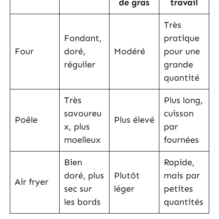
de gras
travail
Très
Fondant,
pratique
Four
doré,
Modéré
pour une
régulier
grande
quantité
Très
Plus long,
savoureu
cuisson
Poêle
Plus élevé
x, plus
par
moelleux
fournées
Bien
Rapide,
doré, plus
Plutôt
mais par
Air fryer
sec sur
léger
petites
les bords
quantités