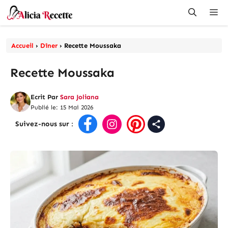
Aller
Me
au
contenu
Accueil
›
Dîner
›
Recette Moussaka
Recette Moussaka
Ecrit Par
Sara Joliana
Publié le: 15 Mai 2026
Suivez-nous sur
: