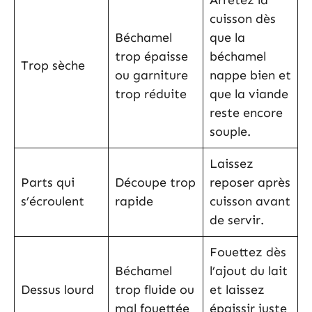
Arrêtez la
cuisson dès
Béchamel
que la
trop épaisse
béchamel
Trop sèche
ou garniture
nappe bien et
trop réduite
que la viande
reste encore
souple.
Laissez
Parts qui
Découpe trop
reposer après
s’écroulent
rapide
cuisson avant
de servir.
Fouettez dès
Béchamel
l’ajout du lait
Dessus lourd
trop fluide ou
et laissez
mal fouettée
épaissir juste