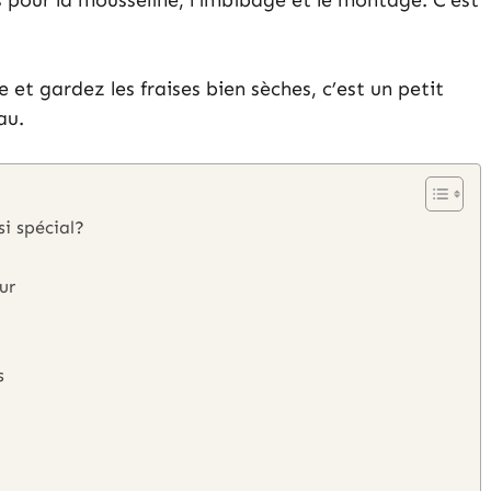
s pour la mousseline, l’imbibage et le montage. C’est
et gardez les fraises bien sèches, c’est un petit
au.
si spécial?
ur
s