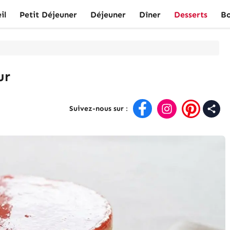
il
Petit Déjeuner
Déjeuner
Dîner
Desserts
Bo
ur
Suivez-nous sur
: