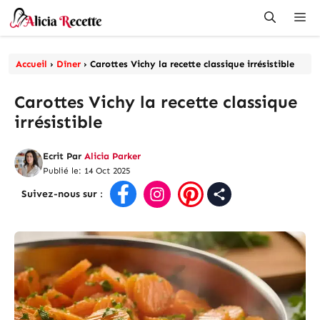
Aller
Me
au
contenu
Accueil
›
Dîner
›
Carottes Vichy la recette classique irrésistible
Carottes Vichy la recette classique
irrésistible
Ecrit Par
Alicia Parker
Publié le: 14 Oct 2025
Suivez-nous sur
: