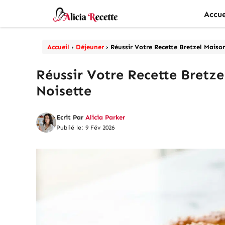
Aller
Accue
au
contenu
Accueil
›
Déjeuner
›
Réussir Votre Recette Bretzel Maiso
Réussir Votre Recette Bretz
Noisette
Ecrit Par
Alicia Parker
Publié le: 9 Fév 2026