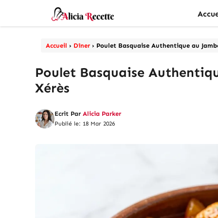
Aller
Accue
au
contenu
Accueil
›
Dîner
›
Poulet Basquaise Authentique au Jamb
Poulet Basquaise Authentiq
Xérès
Ecrit Par
Alicia Parker
Publié le: 18 Mar 2026