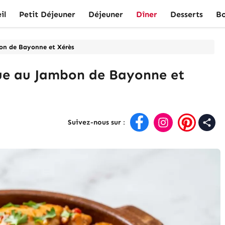
il
Petit Déjeuner
Déjeuner
Dîner
Desserts
Bo
on de Bayonne et Xérès
ue au Jambon de Bayonne et
Suivez-nous sur
: