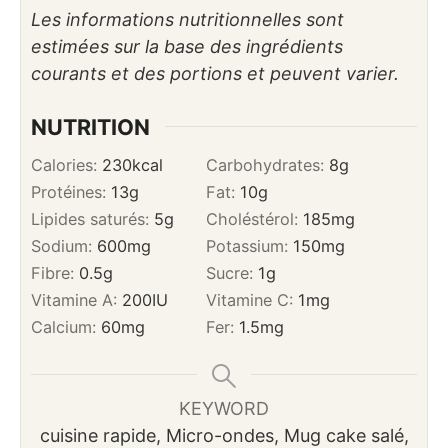
Les informations nutritionnelles sont
estimées sur la base des ingrédients
courants et des portions et peuvent varier.
NUTRITION
Calories:
230
kcal
Carbohydrates:
8
g
Protéines:
13
g
Fat:
10
g
Lipides saturés:
5
g
Choléstérol:
185
mg
Sodium:
600
mg
Potassium:
150
mg
Fibre:
0.5
g
Sucre:
1
g
Vitamine A:
200
IU
Vitamine C:
1
mg
Calcium:
60
mg
Fer:
1.5
mg
KEYWORD
cuisine rapide, Micro-ondes, Mug cake salé,