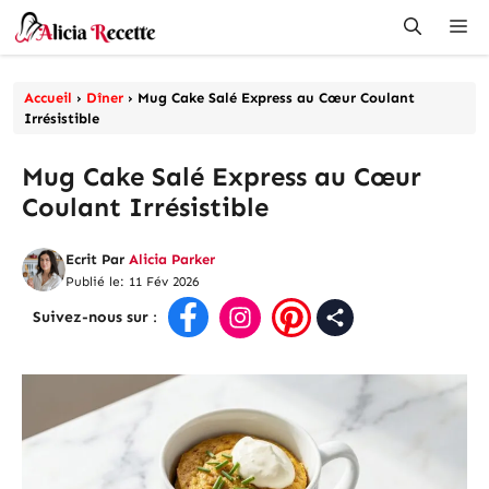
Aller
Me
au
contenu
Accueil
›
Dîner
›
Mug Cake Salé Express au Cœur Coulant
Irrésistible
Mug Cake Salé Express au Cœur
Coulant Irrésistible
Ecrit Par
Alicia Parker
Publié le: 11 Fév 2026
Suivez-nous sur
: