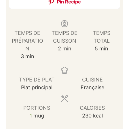
Pin Recipe
TEMPS DE
TEMPS DE
TEMPS
PRÉPARATIO
CUISSON
TOTAL
minutes
minutes
N
2
min
5
min
minutes
3
min
TYPE DE PLAT
CUISINE
Plat principal
Française
PORTIONS
CALORIES
1
mug
230
kcal