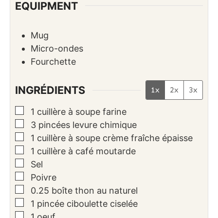
EQUIPMENT
Mug
Micro-ondes
Fourchette
INGRÉDIENTS
1x
2x
3x
▢
1
cuillère à soupe
farine
▢
3
pincées
levure chimique
▢
1
cuillère à soupe
crème fraîche épaisse
▢
1
cuillère à café
moutarde
▢
Sel
▢
Poivre
▢
0.25
boîte
thon au naturel
▢
1
pincée
ciboulette ciselée
▢
1
oeuf