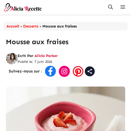
Aller
Me
au
contenu
Accueil
›
Desserts
›
Mousse aux fraises
Mousse aux fraises
Ecrit Par
Alicia Parker
Publié le: 7 Juin 2026
Suivez-nous sur
: