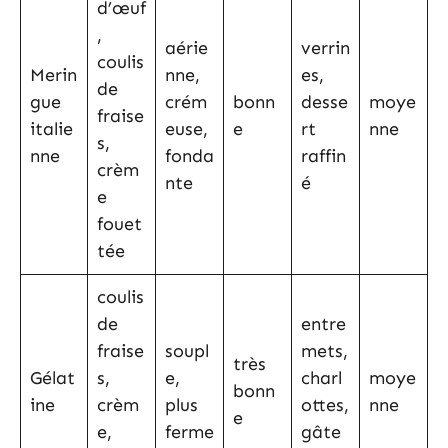
d’œuf
,
aérie
verrin
coulis
Merin
nne,
es,
de
gue
crém
bonn
desse
moye
fraise
italie
euse,
e
rt
nne
s,
nne
fonda
raffin
crèm
nte
é
e
fouet
tée
coulis
de
entre
fraise
soupl
mets,
très
Gélat
s,
e,
charl
moye
bonn
ine
crèm
plus
ottes,
nne
e
e,
ferme
gâte