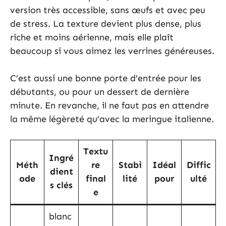
version très accessible, sans œufs et avec peu
de stress. La texture devient plus dense, plus
riche et moins aérienne, mais elle plaît
beaucoup si vous aimez les verrines généreuses.
C’est aussi une bonne porte d’entrée pour les
débutants, ou pour un dessert de dernière
minute. En revanche, il ne faut pas en attendre
la même légèreté qu’avec la meringue italienne.
Textu
Ingré
Méth
re
Stabi
Idéal
Diffic
dient
ode
final
lité
pour
ulté
s clés
e
blanc