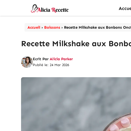
Aller
Accue
au
contenu
Accueil
›
Boissons
›
Recette Milkshake aux Bonbons Onct
Recette Milkshake aux Bonbo
Ecrit Par
Alicia Parker
Publié le: 24 Mar 2026