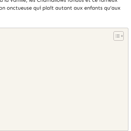
 à la vanille, les Chamallows fondus et ce fameux
son onctueuse qui plaît autant aux enfants qu’aux