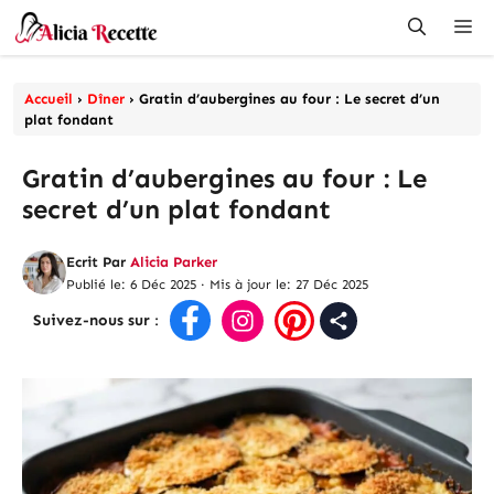
Aller
Me
au
contenu
Accueil
›
Dîner
›
Gratin d’aubergines au four : Le secret d’un
plat fondant
Gratin d’aubergines au four : Le
secret d’un plat fondant
Ecrit Par
Alicia Parker
Publié le: 6 Déc 2025
·
Mis à jour le: 27 Déc 2025
Suivez-nous sur
: