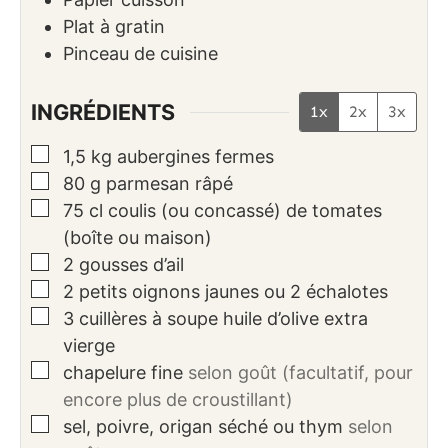
Plat à gratin
Pinceau de cuisine
INGRÉDIENTS
1x
2x
3x
▢
1,5
kg
aubergines fermes
▢
80
g
parmesan râpé
▢
75
cl
coulis (ou concassé) de tomates
(boîte ou maison)
▢
2
gousses d’ail
▢
2
petits oignons jaunes ou 2 échalotes
▢
3
cuillères à soupe
huile d’olive extra
vierge
▢
chapelure fine
selon goût (facultatif, pour
encore plus de croustillant)
▢
sel, poivre, origan séché ou thym
selon