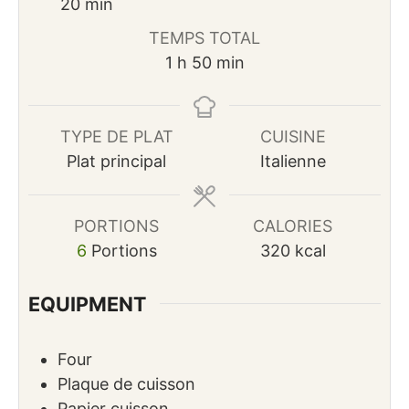
minutes
20
min
TEMPS TOTAL
heure
minutes
1
h
50
min
TYPE DE PLAT
CUISINE
Plat principal
Italienne
PORTIONS
CALORIES
6
Portions
320
kcal
EQUIPMENT
Four
Plaque de cuisson
Papier cuisson