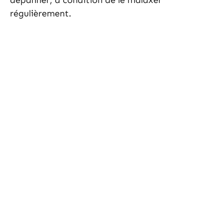
dépanner, à condition de le malaxer
régulièrement.