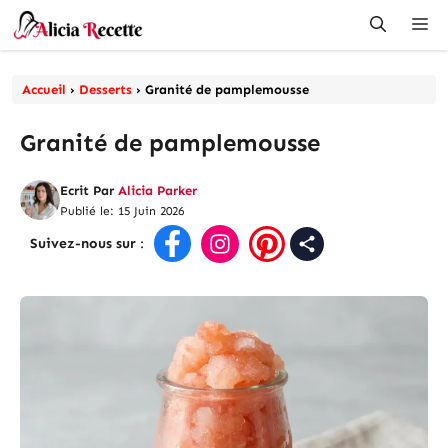
Aller
Me
au
contenu
Accueil
›
Desserts
›
Granité de pamplemousse
Granité de pamplemousse
Ecrit Par
Alicia Parker
Publié le: 15 Juin 2026
Suivez-nous sur
: