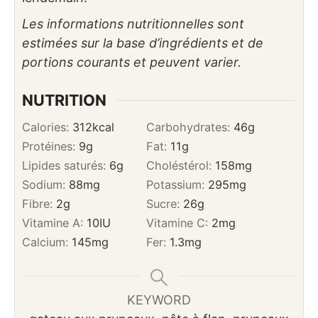
Les informations nutritionnelles sont
estimées sur la base d’ingrédients et de
portions courants et peuvent varier.
NUTRITION
Calories:
312
kcal
Carbohydrates:
46
g
Protéines:
9
g
Fat:
11
g
Lipides saturés:
6
g
Choléstérol:
158
mg
Sodium:
88
mg
Potassium:
295
mg
Fibre:
2
g
Sucre:
26
g
Vitamine A:
10
IU
Vitamine C:
2
mg
Calcium:
145
mg
Fer:
1.3
mg
KEYWORD