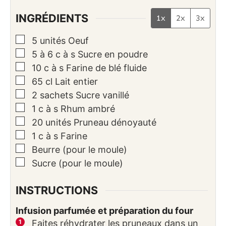
INGRÉDIENTS
1x
2x
3x
▢
5
unités
Oeuf
▢
5 à 6
c à s
Sucre en poudre
▢
10
c à s
Farine de blé fluide
▢
65
cl
Lait entier
▢
2
sachets
Sucre vanillé
▢
1
c à s
Rhum ambré
▢
20
unités
Pruneau dénoyauté
▢
1
c à s
Farine
▢
Beurre (pour le moule)
▢
Sucre (pour le moule)
INSTRUCTIONS
Infusion parfumée et préparation du four
Faites réhydrater les pruneaux dans un