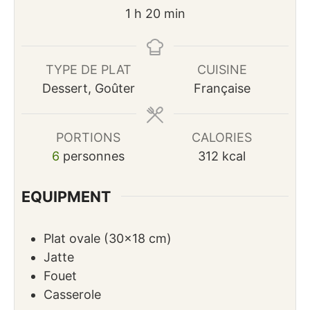
heure
minutes
1
h
20
min
TYPE DE PLAT
CUISINE
Dessert, Goûter
Française
PORTIONS
CALORIES
6
personnes
312
kcal
EQUIPMENT
Plat ovale (30×18 cm)
Jatte
Fouet
Casserole