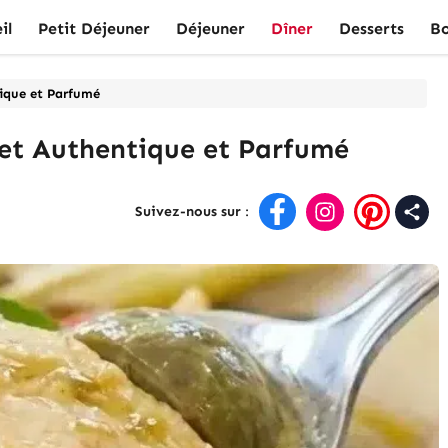
il
Petit Déjeuner
Déjeuner
Dîner
Desserts
Bo
tique et Parfumé
let Authentique et Parfumé
Suivez-nous sur
: