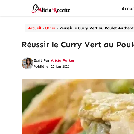
Aller
Accue
au
contenu
Accueil
›
Dîner
›
Réussir le Curry Vert au Poulet Authen
Réussir le Curry Vert au Pou
Ecrit Par
Alicia Parker
Publié le: 22 Jan 2026