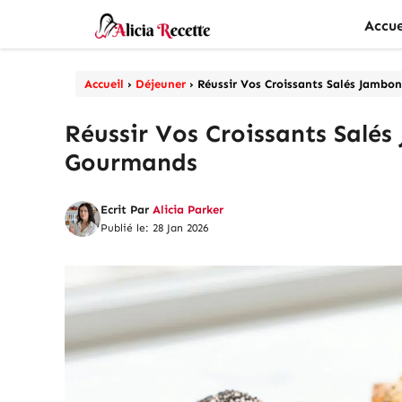
Aller
Accue
au
contenu
Accueil
›
Déjeuner
›
Réussir Vos Croissants Salés Jambo
Réussir Vos Croissants Salé
Gourmands
Ecrit Par
Alicia Parker
Publié le: 28 Jan 2026