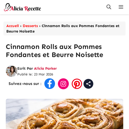
Aller
Me
au
contenu
Accueil
›
Desserts
›
Cinnamon Rolls aux Pommes Fondantes et
Beurre Noisette
Cinnamon Rolls aux Pommes
Fondantes et Beurre Noisette
Ecrit Par
Alicia Parker
Publié le: 23 Mar 2026
Suivez-nous sur
: