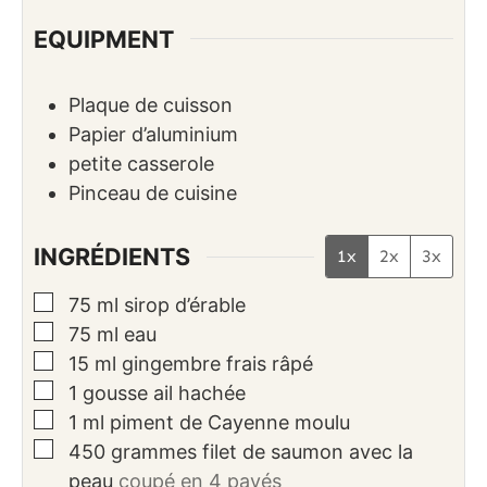
EQUIPMENT
Plaque de cuisson
Papier d’aluminium
petite casserole
Pinceau de cuisine
INGRÉDIENTS
1x
2x
3x
▢
75
ml
sirop d’érable
▢
75
ml
eau
▢
15
ml
gingembre frais râpé
▢
1
gousse
ail hachée
▢
1
ml
piment de Cayenne moulu
▢
450
grammes
filet de saumon avec la
peau
coupé en 4 pavés