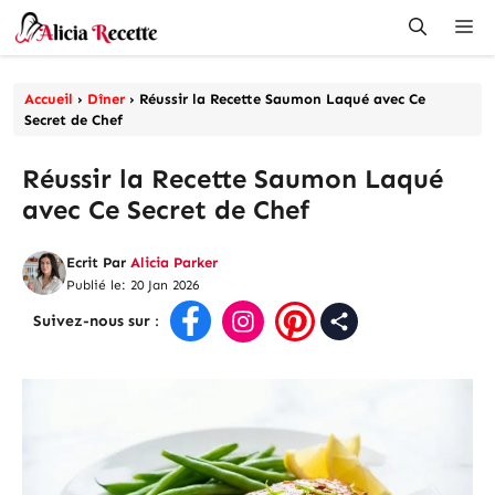
Aller
Me
au
contenu
Accueil
›
Dîner
›
Réussir la Recette Saumon Laqué avec Ce
Secret de Chef
Réussir la Recette Saumon Laqué
avec Ce Secret de Chef
Ecrit Par
Alicia Parker
Publié le: 20 Jan 2026
Suivez-nous sur
: