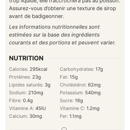
trop liquide, elle n’accrochera pas au poisson.
Assurez-vous d’obtenir une texture de sirop
avant de badigeonner.
Les informations nutritionnelles sont
estimées sur la base des ingrédients
courants et des portions et peuvent varier.
NUTRITION
Calories:
295
kcal
Carbohydrates:
17
g
Protéines:
23
g
Fat:
15
g
Lipides saturés:
3
g
Choléstérol:
62
mg
Sodium:
210
mg
Potassium:
540
mg
Fibre:
0.4
g
Sucre:
16
g
Vitamine A:
45
IU
Vitamine C:
1.2
mg
Calcium:
30
mg
Fer:
1.1
mg